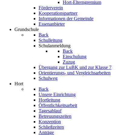
Hort-Elterngremium
Förderverein
Kooperationspartner
Informationen der Gemeinde
Essenanbieter
Grundschule
Back
Schulleitung
Schulanmeldung
Back
Einschulung
Zuzug
Übergang zur LuBK und zur Klasse 7
Orientierungs- und Vergleichsarbeiten
Schulweg
Hort
Back
Unsere Einrichtung
Hortleitung
Öffentlichkeitsarbeit
Tagesablauf
Betreuungszeiten
Konzeption
Schließzeiten
Anträge