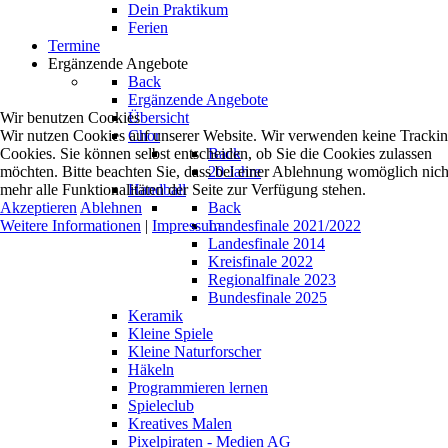
Dein Praktikum
Ferien
Termine
Ergänzende Angebote
Back
Ergänzende Angebote
Wir benutzen Cookies
Übersicht
Wir nutzen Cookies auf unserer Website. Wir verwenden keine Tracki
Chor
Cookies. Sie können selbst entscheiden, ob Sie die Cookies zulassen
Back
möchten. Bitte beachten Sie, dass bei einer Ablehnung womöglich nich
20 Jahre
mehr alle Funktionalitäten der Seite zur Verfügung stehen.
Handball
Akzeptieren
Ablehnen
Back
Weitere Informationen
|
Impressum
Landesfinale 2021/2022
Landesfinale 2014
Kreisfinale 2022
Regionalfinale 2023
Bundesfinale 2025
Keramik
Kleine Spiele
Kleine Naturforscher
Häkeln
Programmieren lernen
Spieleclub
Kreatives Malen
Pixelpiraten - Medien AG