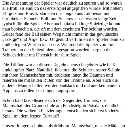
Die Anspannung der Spieler war deutlich zu spüren und so waren
alle froh, als endlich das erste Spiel angepfiffen wurde. Mit hohem
Ehrgeiz und Einsatz starteten die Jungen aus Lübbenau und
Grünheide. Schnelle Ball- und Seitenwechsel waren lange Zeit
typisch für alle Spiele. Aber auch taktisch kluge Spielzüge konnte
man beobachten, die oft mit dem ersehnten Tor belohnt wurden.
Leider fand der Ball seinen Weg nicht immer in das gewünschte
„Eckige“ und Ärger bzw. Ungeduld verführten die Spieler dann zu
unüberlegten Würfen ins Leere. Während die Spieler von ihren
Trainern an den Seitenlinien angespornt wurden, sorgten die
Schiedsrichter mit Übersicht für faire Spiele.
Die Tribüne war an diesem Tag ein ebenso begehrter wie heiß
umkämpfter Platz. Natürlich fieberten die Schüler unserer Schule
mit ihren Mannschaften mit, drückten ihnen die Daumen und
feuerten sie mit lauten Rufen von der Tribüne an. Aber auch die
anderen Mannschaften wurden lautstark und mit anerkennendem
Applaus zu tollen Leistungen angespornt.
Schon bald kristallisierte sich der Sieger des Turniers, die
Mannschaft der Grundschule am Kirchsteig in Potsdam, deutlich
heraus. Die weiteren Platzierungen entschieden sich erst im letzten
Spiel, mit dem letzten Torwurf!
Unsere Jungen schnitten als drittbeste Mannschaft, unsere Mädchen