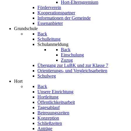
Hort-Elterngremium
Förderverein
Kooperationspartner
Informationen der Gemeinde
Essenanbieter
Grundschule
Back
Schulleitung
Schulanmeldung
Back
Einschulung
Zuzug
Übergang zur LuBK und zur Klasse 7
Orientierungs- und Vergleichsarbeiten
Schulweg
Hort
Back
Unsere Einrichtung
Hortleitung
Öffentlichkeitsarbeit
Tagesablauf
Betreuungszeiten
Konzeption
Schließzeiten
Anträge