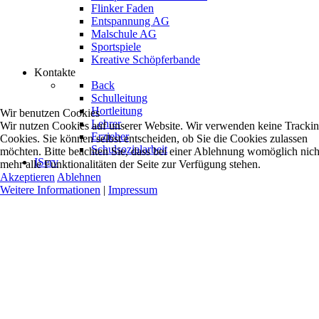
Flinker Faden
Entspannung AG
Malschule AG
Sportspiele
Kreative Schöpferbande
Kontakte
Back
Schulleitung
Hortleitung
Wir benutzen Cookies
Lehrer
Wir nutzen Cookies auf unserer Website. Wir verwenden keine Tracki
Erzieher
Cookies. Sie können selbst entscheiden, ob Sie die Cookies zulassen
Schulsozialarbeit
möchten. Bitte beachten Sie, dass bei einer Ablehnung womöglich nich
IServ
mehr alle Funktionalitäten der Seite zur Verfügung stehen.
Akzeptieren
Ablehnen
Weitere Informationen
|
Impressum