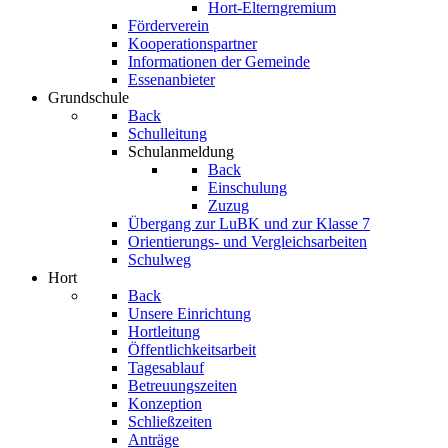
Hort-Elterngremium
Förderverein
Kooperationspartner
Informationen der Gemeinde
Essenanbieter
Grundschule
Back
Schulleitung
Schulanmeldung
Back
Einschulung
Zuzug
Übergang zur LuBK und zur Klasse 7
Orientierungs- und Vergleichsarbeiten
Schulweg
Hort
Back
Unsere Einrichtung
Hortleitung
Öffentlichkeitsarbeit
Tagesablauf
Betreuungszeiten
Konzeption
Schließzeiten
Anträge