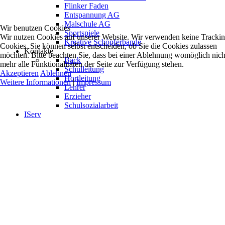
Flinker Faden
Entspannung AG
Malschule AG
Wir benutzen Cookies
Sportspiele
Wir nutzen Cookies auf unserer Website. Wir verwenden keine Tracki
Kreative Schöpferbande
Cookies. Sie können selbst entscheiden, ob Sie die Cookies zulassen
Kontakte
möchten. Bitte beachten Sie, dass bei einer Ablehnung womöglich nich
Back
mehr alle Funktionalitäten der Seite zur Verfügung stehen.
Schulleitung
Akzeptieren
Ablehnen
Hortleitung
Weitere Informationen
|
Impressum
Lehrer
Erzieher
Schulsozialarbeit
IServ