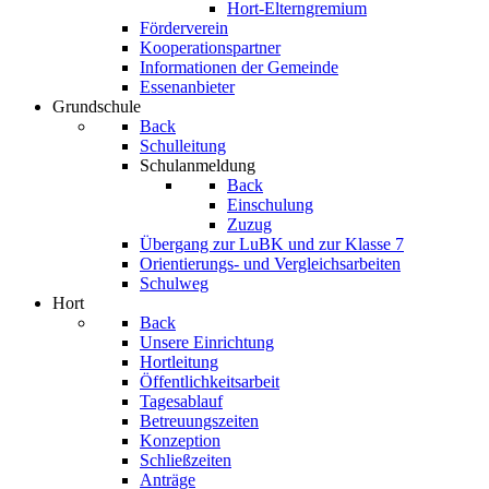
Hort-Elterngremium
Förderverein
Kooperationspartner
Informationen der Gemeinde
Essenanbieter
Grundschule
Back
Schulleitung
Schulanmeldung
Back
Einschulung
Zuzug
Übergang zur LuBK und zur Klasse 7
Orientierungs- und Vergleichsarbeiten
Schulweg
Hort
Back
Unsere Einrichtung
Hortleitung
Öffentlichkeitsarbeit
Tagesablauf
Betreuungszeiten
Konzeption
Schließzeiten
Anträge