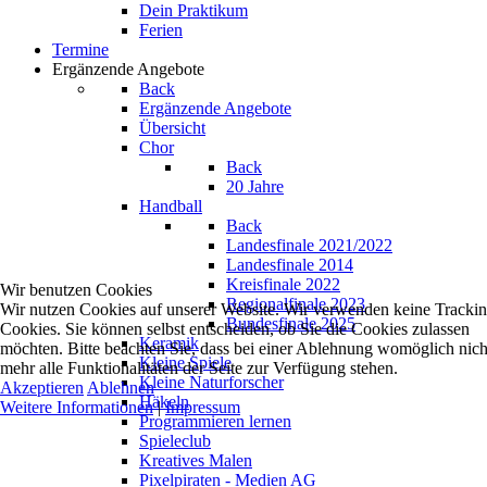
Dein Praktikum
Ferien
Termine
Ergänzende Angebote
Back
Ergänzende Angebote
Übersicht
Chor
Back
20 Jahre
Handball
Back
Landesfinale 2021/2022
Landesfinale 2014
Kreisfinale 2022
Wir benutzen Cookies
Regionalfinale 2023
Wir nutzen Cookies auf unserer Website. Wir verwenden keine Tracki
Bundesfinale 2025
Cookies. Sie können selbst entscheiden, ob Sie die Cookies zulassen
Keramik
möchten. Bitte beachten Sie, dass bei einer Ablehnung womöglich nich
Kleine Spiele
mehr alle Funktionalitäten der Seite zur Verfügung stehen.
Kleine Naturforscher
Akzeptieren
Ablehnen
Häkeln
Weitere Informationen
|
Impressum
Programmieren lernen
Spieleclub
Kreatives Malen
Pixelpiraten - Medien AG